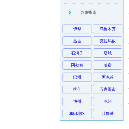
办事指南
伊犁
乌鲁木齐
昌吉
克拉玛依
石河子
塔城
阿勒泰
哈密
巴州
阿克苏
喀什
五家渠市
博州
克州
和田地区
吐鲁番