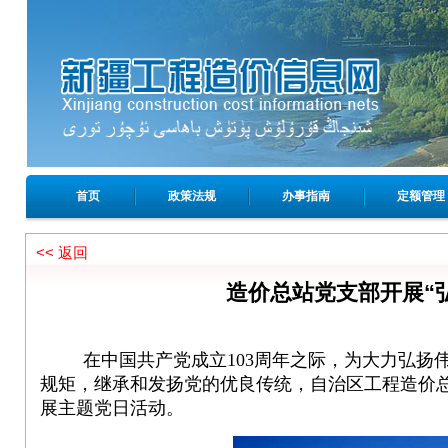
首页
政策法规
办事指南
定额管理
<< 返回
造价总站党支部开展“
在中国共产党成立103周年之际，
为大力弘扬
规矩，继承和发扬党的
优良
传统
，
自治区工程造价
展主题党日活动
。