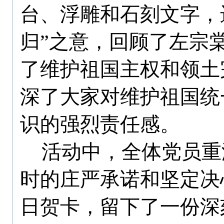
台、浮雕和石刻文字，
归”之意，
回顾
了
左宗
了
维护
祖国
主权和领土
深了大家对维护祖国统
识的强烈责任感
。
活动中
，
全体党员重
时的庄严承诺和坚定决
日
贺卡，
留下
了
一份深