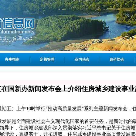
办事指南
定额管理
业内动态
造价协会
虹在国新办新闻发布会上介绍住房城乡建设事业
星期五）上午
10
时举行
“
推动高质量发展
”
系列主题新闻发布会，
量发展是全面建设社会主义现代化国家的首要任务，是新时代的
领导下，住房城乡建设部深入贯彻落实习近平总书记关于住房城
展理念，真抓实干，开拓进取，住房城乡建设事业高质量发展取