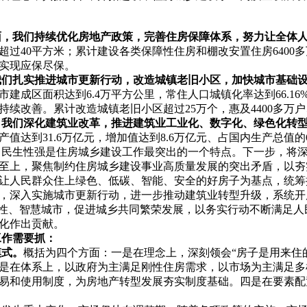
面，我们持续优化房地产政策，完善住房保障体系，努力让全体
过40平方米；累计建设各类保障性住房和棚改安置住房6400多
实现应保尽保。
我们扎实推进城市更新行动，改造城镇老旧小区，加快城市基础
城市建成区面积达到6.4万平方公里，常住人口城镇化率达到66.16
续改善。累计改造城镇老旧小区超过25万个，惠及4400多万户、
，我们深化建筑业改革，推进建筑业工业化、数字化、绿色化转
总产值达到31.6万亿元，增加值达到8.6万亿元、占国内生产总值的6
。民生性强是住房城乡建设工作最突出的一个特点。下一步，将
至上，聚焦制约住房城乡建设事业高质量发展的突出矛盾，以夯
让人民群众住上绿色、低碳、智能、安全的好房子为基点，统筹
，深入实施城市更新行动，进一步推动建筑业转型升级，系统开
韧性、智慧城市，促进城乡共同繁荣发展，以务实行动不断满足
化作出贡献。
工作需要抓：
模式。
概括为四个方面：一是在理念上，深刻领会
“房子是用来住
是在体系上，以政府为主满足刚性住房需求，以市场为主满足多
易和使用制度，为房地产转型发展夯实制度基础。四是在要素配