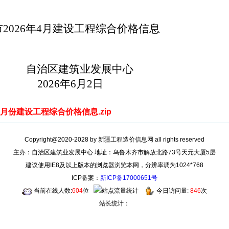
市
2026
年
4
月建
设工程综合价格信息
自治区建筑业发展中心
2026
年
6
月
2
日
月份建设工程综合价格信息.zip
Copyright@2020-2028 by 新疆工程造价信息网 all rights reserved
主办：自治区建筑业发展中心 地址：乌鲁木齐市解放北路73号天元大厦5层
建议使用IE8及以上版本的浏览器浏览本网，分辨率调为1024*768
ICP备案：
新ICP备17000651号
当前在线人数:
604
位
今日访问量:
846
次
站长统计：